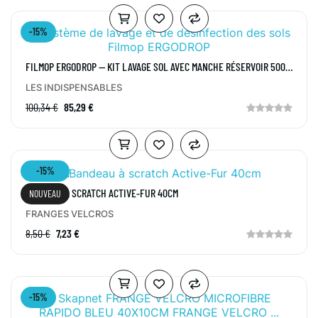
-15%
FILMOP ERGODROP — KIT LAVAGE SOL AVEC MANCHE RÉSERVOIR 500
ML
LES INDISPENSABLES
100,34 €
85,29 €
-15%
BANDEAU À SCRATCH ACTIVE-FUR 40CM
NOUVEAU
FRANGES VELCROS
8,50 €
7,23 €
-15%