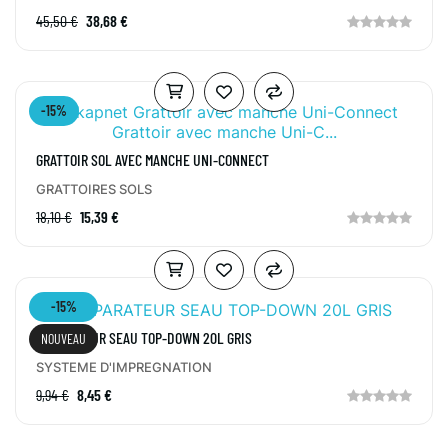
45,50 €
38,68 €
-15%
GRATTOIR SOL AVEC MANCHE UNI-CONNECT
GRATTOIRES SOLS
18,10 €
15,39 €
-15%
SEPARATEUR SEAU TOP-DOWN 20L GRIS
NOUVEAU
SYSTEME D'IMPREGNATION
9,94 €
8,45 €