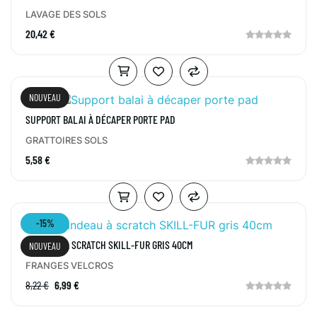
LAVAGE DES SOLS
20,42 €
NOUVEAU
SUPPORT BALAI À DÉCAPER PORTE PAD
GRATTOIRES SOLS
5,58 €
-15%
BANDEAU À SCRATCH SKILL-FUR GRIS 40CM
NOUVEAU
FRANGES VELCROS
8,22 €
6,99 €