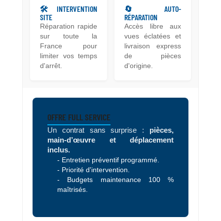
🛠 INTERVENTION
🔄 AUTO-
SITE
RÉPARATION
Réparation rapide
Accès libre aux
sur toute la
vues éclatées et
France pour
livraison express
limiter vos temps
de pièces
d'arrêt.
d'origine.
OFFRE FULL SERVICE
Un contrat sans surprise :
pièces,
main-d’œuvre et déplacement
inclus.
- Entretien préventif programmé.
- Priorité d'intervention.
- Budgets maintenance 100 %
maîtrisés.