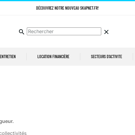
DÉCOUVREZ NOTRE NOUVEAU SKAPNET.FR!
search
clear
 ENTRETIEN
LOCATION FINANCIÈRE
SECTEURS D'ACTIVITE
gueur.
ollectivités