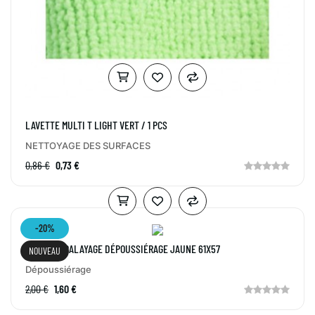
LAVETTE MULTI T LIGHT VERT / 1 PCS
NETTOYAGE DES SURFACES
0,86 €
0,73 €
-20%
GAZES DE BALAYAGE DÉPOUSSIÉRAGE JAUNE 61X57
NOUVEAU
Dépoussiérage
2,00 €
1,60 €