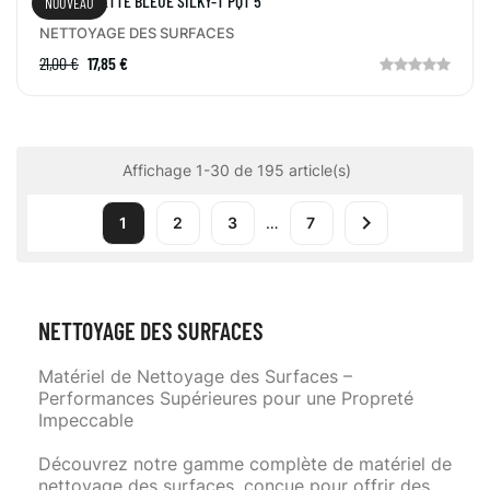
CHIFFONNETTE BLEUE SILKY-T PQT 5
NOUVEAU
NETTOYAGE DES SURFACES
21,00 €
17,85 €
Affichage 1-30 de 195 article(s)

1
2
3
…
7
NETTOYAGE DES SURFACES
Matériel de Nettoyage des Surfaces –
Performances Supérieures pour une Propreté
Impeccable
Découvrez notre gamme complète de matériel de
nettoyage des surfaces, conçue pour offrir des