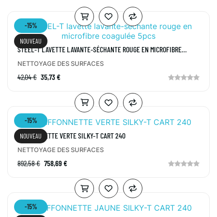
-15%
NOUVEAU
STEEL-T LAVETTE LAVANTE-SÉCHANTE ROUGE EN MICROFIBRE
COAGULÉE 5PCS
NETTOYAGE DES SURFACES
42,04 €
35,73 €
-15%
CHIFFONNETTE VERTE SILKY-T CART 240
NOUVEAU
NETTOYAGE DES SURFACES
892,58 €
758,69 €
-15%