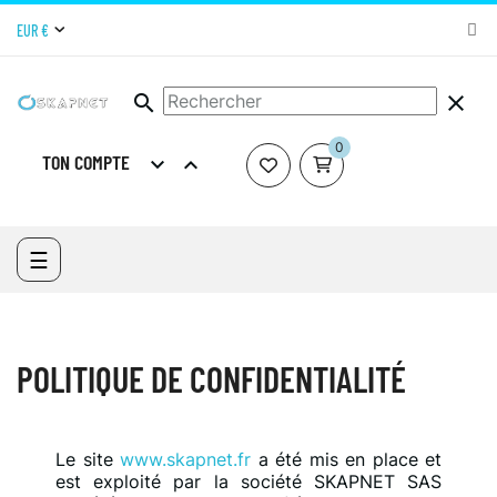
EUR €
search
clear
0
TON COMPTE


ACCUEIL
POLITIQUE DE CONFIDENTIALITÉ
Basculer
☰
la
navigation
POLITIQUE DE CONFIDENTIALITÉ
Le site
www.skapnet.fr
a été mis en place et
est exploité par la société SKAPNET SAS