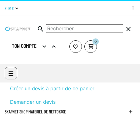
EUR €
search
clear
0
TON COMPTE


ACCUEIL
SKAPNET SHOP MATERIEL DE NETTOYAGE
PRODUITS
D'ENTRETIEN
PRODUITS D'ENTRETIEN DES LOCAUX
SYSTÈMES
Basculer
☰
CONCENTRÉS
la
navigation
Créer un devis à partir de ce panier
Demander un devis
SKAPNET SHOP MATERIEL DE NETTOYAGE
