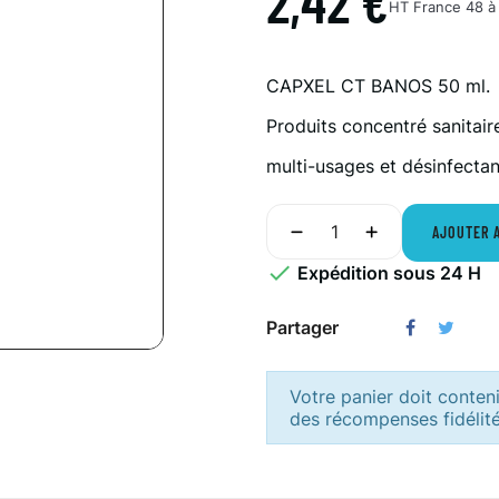
2,42 €
HT
France 48 à 
CAPXEL CT BANOS 50 ml.
Produits concentré sanitair
multi-usages et désinfecta
AJOUTER 

Expédition sous 24 H
Partager
Votre panier doit conten
des récompenses fidélité