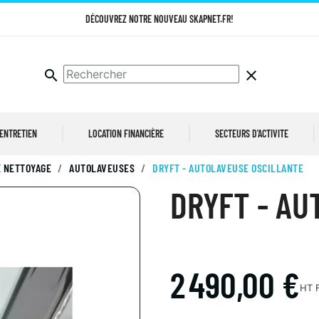
DÉCOUVREZ NOTRE NOUVEAU SKAPNET.FR!
search
clear
 ENTRETIEN
LOCATION FINANCIÈRE
SECTEURS D'ACTIVITE
 NETTOYAGE
AUTOLAVEUSES
DRYFT - AUTOLAVEUSE OSCILLANTE
DRYFT - AU
2 490,00 €
HT