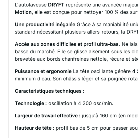
L'autolaveuse
DRYFT
représente une avancée majeure
Motion
, elle est conçue pour nettoyer 100 % des su
Une productivité inégalée
Grâce à sa maniabilité un
standard nécessitant plusieurs allers-retours, la D
Accès aux zones difficiles et profil ultra-bas.
Ne lais
basse du marché.
Elle se glisse aisément sous les c
brevetée aux bords chanfreinés nettoie, récure et sè
Puissance et ergonomie
La tête oscillante génère
4 
minimum d'eau
.
Son châssis léger et sa poignée rota
Caractéristiques techniques :
Technologie :
oscillation à 4 200 osc/min
.
Largeur de travail effective :
jusqu'à 160 cm (en mod
Hauteur de tête :
profil bas de 5 cm pour passer sou