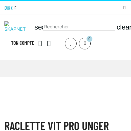
EUR €
search
clea
0
TON COMPTE


ACCUEIL
SKAPNET SHOP MATERIEL DE NETTOYAGE
MATÉRIEL
MANUEL DE NETTOYAGE
NETTOYAGE DES VITRES ET MIROIRS
NETTOYAGE DES VITRES
RACLETTES VITRES
RACLETTE VIT PRO
UNGER
RACLETTE VIT PRO UNGER