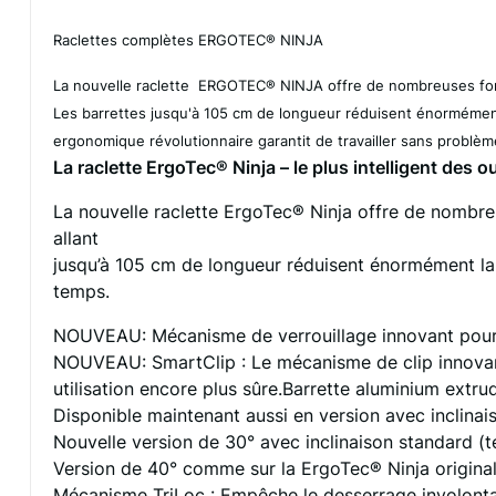
Raclettes complètes ERGOTEC® NINJA
La nouvelle raclette ERGOTEC® NINJA offre de nombreuses fonct
Les barrettes jusqu'à 105 cm de longueur réduisent énormément
ergonomique révolutionnaire garantit de travailler sans problè
La raclette ErgoTec® Ninja – le plus intelligent des o
La nouvelle raclette ErgoTec® Ninja offre de nombreu
allant
jusqu’à 105 cm de longueur réduisent énormément la 
temps.
NOUVEAU:
Mécanisme de verrouillage innovant pour 
NOUVEAU:
SmartClip : Le mécanisme de clip innovant
utilisation encore plus sûre.Barrette aluminium extr
Disponible maintenant aussi en version avec inclinais
Nouvelle version de 30° avec inclinaison standard (te
Version de 40° comme sur la ErgoTec® Ninja original
Mécanisme TriLoc : Empêche le desserrage involontai