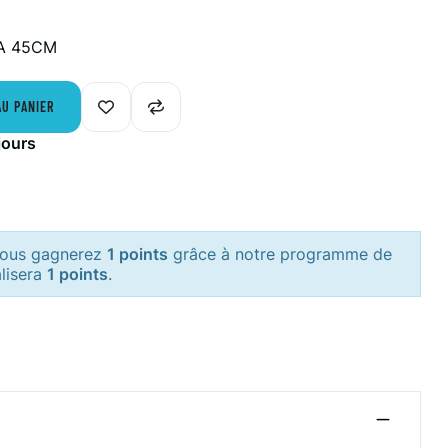
A 45CM
AU PANIER
jours
 vous gagnerez
1 points
grâce à notre programme de
alisera
1 points
.