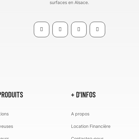
surfaces en Alsace.
PRODUITS
+ D'INFOS
ions
A propos
veuses
Location Financière
teurs
Contactez-nous