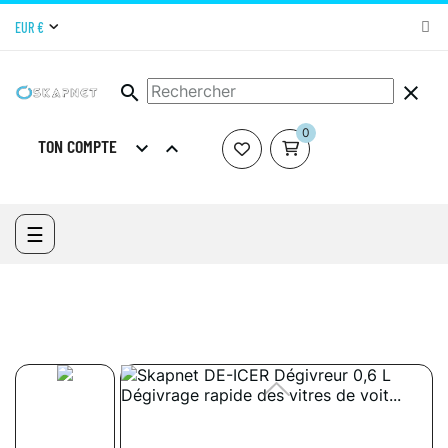
EUR €
search
clear
0
TON COMPTE


ACCUEIL
SKAPNET SHOP MATERIEL DE NETTOYAGE
PRODUITS
D'ENTRETIEN
VÉHICULES ET INDUSTRIES
DE-ICER DÉGIVREUR
Basculer
☰
POUR VOITURE 0,6 L
la
navigation