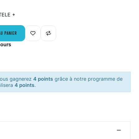
TELE +
AU PANIER
jours
 vous gagnerez
4 points
grâce à notre programme de
alisera
4 points
.