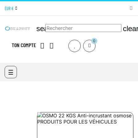
EUR €
search
clea
0
TON COMPTE


ACCUEIL
SKAPNET SHOP MATERIEL DE NETTOYAGE
PRODUITS
D'ENTRETIEN
VÉHICULES ET INDUSTRIES
NETTOYANT
Basculer
☰
CARROSSERIES
OSMO 22 KGS ANTI-INCRUSTANT OSMOSE
la
navigation