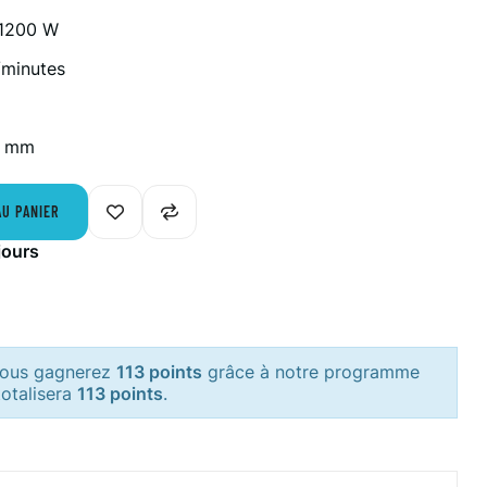
 1200 W
r/minutes
0 mm
AU PANIER
jours
 vous gagnerez
113 points
grâce à notre programme
totalisera
113 points
.