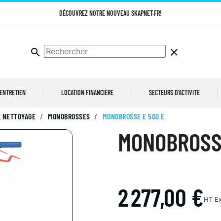
DÉCOUVREZ NOTRE NOUVEAU SKAPNET.FR!
search
clear
 ENTRETIEN
LOCATION FINANCIÈRE
SECTEURS D'ACTIVITE
 NETTOYAGE
MONOBROSSES
MONOBROSSE E 500 E
MONOBROSSE
2 277,00 €
HT
Ex