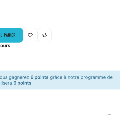
AU PANIER
jours
 vous gagnerez
6 points
grâce à notre programme de
alisera
6 points
.