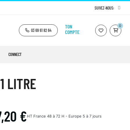
SUIVEZ-NOUS:
TON
0
03 69 61 82 64
COMPTE
CONNECT
1 LITRE
7,20 €
HT
France 48 à 72 H - Europe 5 à 7 jours