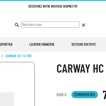
DÉCOUVREZ NOTRE NOUVEAU SKAPNET.FR!
search
clear
 ENTRETIEN
LOCATION FINANCIÈRE
SECTEURS D'ACTIVITE
CARWAY HC 1 LITRE
CARWAY HC 
9,00 €
ÉCONOMISER 20%