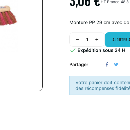
3,06 €
HT
France 48 à 
Monture PP 29 cm avec doui
AJOUTER 

Expédition sous 24 H
Partager
Votre panier doit conten
des récompenses fidélité