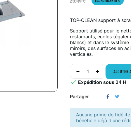
20,44 €
ÉCONOMISER 15%
TOP-CLEAN support à scra
Support utilisé pour le nett
restaurants, écoles (égal
blancs) et dans le système B
miroirs, des surfaces en aci
verticales.
AJOUTER 

Expédition sous 24 H
Partager
Aucune prime de fidélité 
bénéficie déjà d'une réd