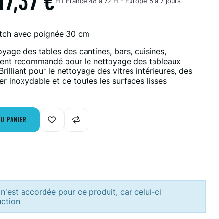
17,37 €
HT
France 48 à 72 H - Europe 5 à 7 jours
tch avec poignée 30 cm
oyage des tables des cantines, bars, cuisines,
ement recommandé pour le nettoyage des tableaux
rilliant pour le nettoyage des vitres intérieures, des
er inoxydable et de toutes les surfaces lisses
AU PANIER
n'est accordée pour ce produit, car celui-ci
uction