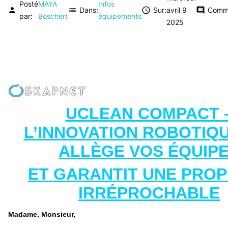
Posté
MAYA
Infos
person
list
Dans:

Sur:
avril
9
comment
Comme
par:
Boschert
équipements
2025
UCLEAN COMPACT 
L’INNOVATION ROBOTIQU
ALLÈGE VOS ÉQUIP
ET GARANTIT UNE PRO
IRRÉPROCHABLE
Madame, Monsieur,