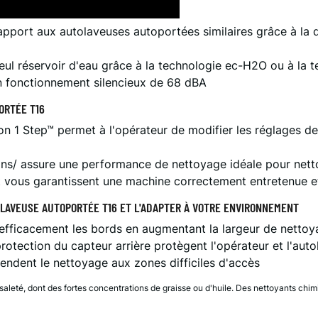
apport aux autolaveuses autoportées similaires grâce à la 
seul réservoir d'eau grâce à la technologie ec-H2O ou à la
n fonctionnement silencieux de 68 dBA
ORTÉE T16
Step™ permet à l'opérateur de modifier les réglages de l'
lons/ assure une performance de nettoyage idéale pour nett
 et vous garantissent une machine correctement entretenue 
OLAVEUSE AUTOPORTÉE T16 ET L'ADAPTER À VOTRE ENVIRONNEMENT
fficacement les bords en augmentant la largeur de nettoyag
protection du capteur arrière protègent l'opérateur et l'au
 étendent le nettoyage aux zones difficiles d'accès
aleté, dont des fortes concentrations de graisse ou d'huile. Des nettoyants chim