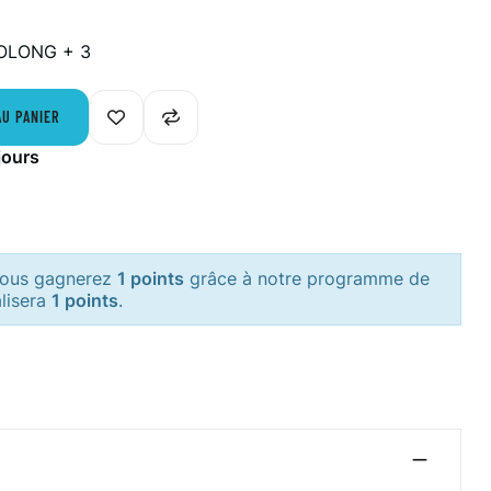
OLONG + 3
AU PANIER
jours
 vous gagnerez
1 points
grâce à notre programme de
alisera
1 points
.