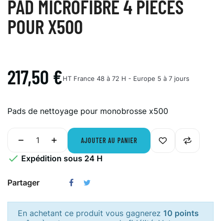
PAD MICROFIBRE 4 PIÈCES
POUR X500
217,50 €
HT
France 48 à 72 H - Europe 5 à 7 jours
Pads de nettoyage pour monobrosse x500
AJOUTER AU PANIER

Expédition sous 24 H
Partager
En achetant ce produit vous gagnerez
10 points