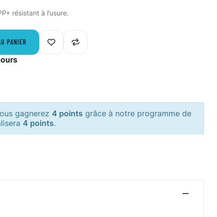
P+ résistant à l’usure.
AU PANIER
jours
 vous gagnerez
4 points
grâce à notre programme de
alisera
4 points
.