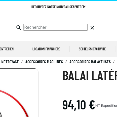
DÉCOUVREZ NOTRE NOUVEAU SKAPNET.FR!
search
clear
 ENTRETIEN
LOCATION FINANCIÈRE
SECTEURS D'ACTIVITE
 NETTOYAGE
ACCESSOIRES MACHINES
ACCESSOIRES BALAYEUSES
BALAI LATÉ
94,10 €
HT
Expeditio