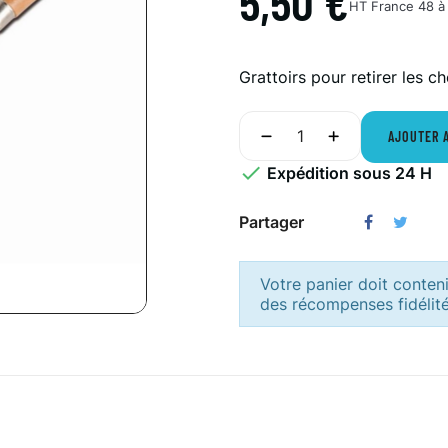
5,50 €
HT
France 48 à 
Grattoirs pour retirer les 
AJOUTER 

Expédition sous 24 H
Partager
Votre panier doit conten
des récompenses fidélité