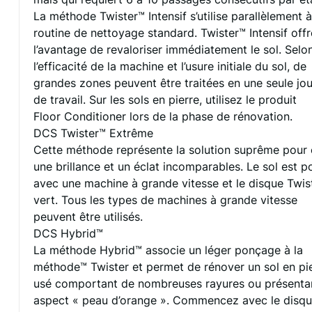
La méthode Twister™ Intensif s’utilise parallèlement à
routine de nettoyage standard. Twister™ Intensif offr
l’avantage de revaloriser immédiatement le sol. Selo
l’efficacité de la machine et l’usure initiale du sol, de
grandes zones peuvent être traitées en une seule jo
de travail. Sur les sols en pierre, utilisez le produit
Floor Conditioner lors de la phase de rénovation.
DCS Twister™ Extrême
Cette méthode représente la solution suprême pour 
une brillance et un éclat incomparables. Le sol est po
avec une machine à grande vitesse et le disque Twis
vert. Tous les types de machines à grande vitesse
peuvent être utilisés.
DCS Hybrid™
La méthode Hybrid™ associe un léger ponçage à la
méthode™ Twister et permet de rénover un sol en pi
usé comportant de nombreuses rayures ou présenta
aspect « peau d’orange ». Commencez avec le disq