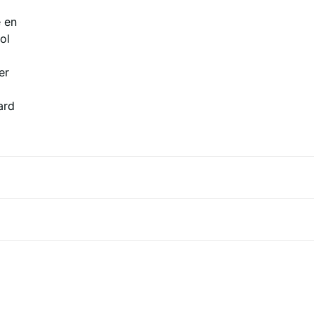
e en
ol
er
ard