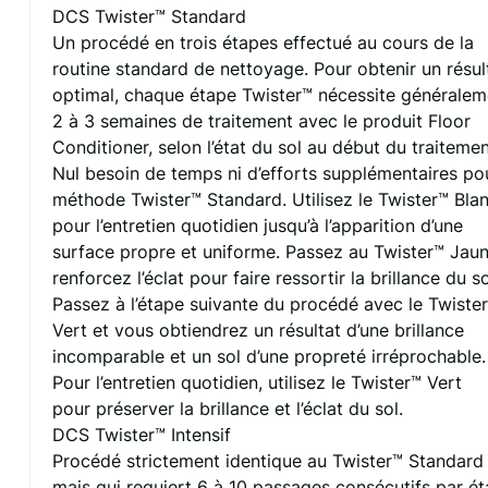
DCS Twister™ Standard
Un procédé en trois étapes effectué au cours de la
routine standard de nettoyage. Pour obtenir un résul
optimal, chaque étape Twister™ nécessite généralem
2 à 3 semaines de traitement avec le produit Floor
Conditioner, selon l’état du sol au début du traitemen
Nul besoin de temps ni d’efforts supplémentaires pou
méthode Twister™ Standard. Utilisez le Twister™ Bla
pour l’entretien quotidien jusqu’à l’apparition d’une
surface propre et uniforme. Passez au Twister™ Jaun
renforcez l’éclat pour faire ressortir la brillance du so
Passez à l’étape suivante du procédé avec le Twiste
Vert et vous obtiendrez un résultat d’une brillance
incomparable et un sol d’une propreté irréprochable.
Pour l’entretien quotidien, utilisez le Twister™ Vert
pour préserver la brillance et l’éclat du sol.
DCS Twister™ Intensif
Procédé strictement identique au Twister™ Standard
mais qui requiert 6 à 10 passages consécutifs par ét