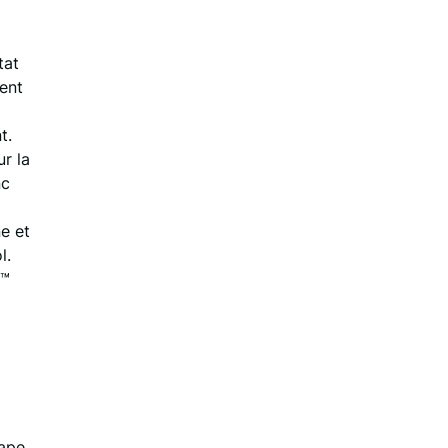
tat
ent
t.
r la
nc
e et
l.
r™
ape.