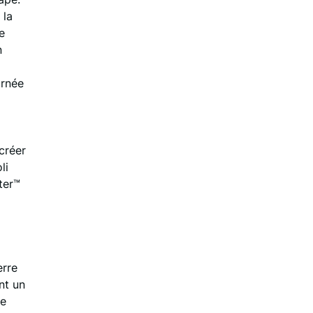
 la
e
n
urnée
créer
li
ter™
erre
nt un
ue