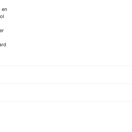
e en
ol
er
ard