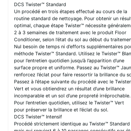
DCS Twister™ Standard
Un procédé en trois étapes effectué au cours de la
routine standard de nettoyage. Pour obtenir un résul
optimal, chaque étape Twister™ nécessite généralem
2 à 3 semaines de traitement avec le produit Floor
Conditioner, selon l’état du sol au début du traitemen
Nul besoin de temps ni d’efforts supplémentaires pou
méthode Twister™ Standard. Utilisez le Twister™ Bla
pour l’entretien quotidien jusqu’à l’apparition d’une
surface propre et uniforme. Passez au Twister™ Jaun
renforcez l’éclat pour faire ressortir la brillance du so
Passez à l’étape suivante du procédé avec le Twiste
Vert et vous obtiendrez un résultat d’une brillance
incomparable et un sol d’une propreté irréprochable.
Pour l’entretien quotidien, utilisez le Twister™ Vert
pour préserver la brillance et l’éclat du sol.
DCS Twister™ Intensif
Procédé strictement identique au Twister™ Standard
mais qui requiert 6 à 10 passages consécutifs par ét