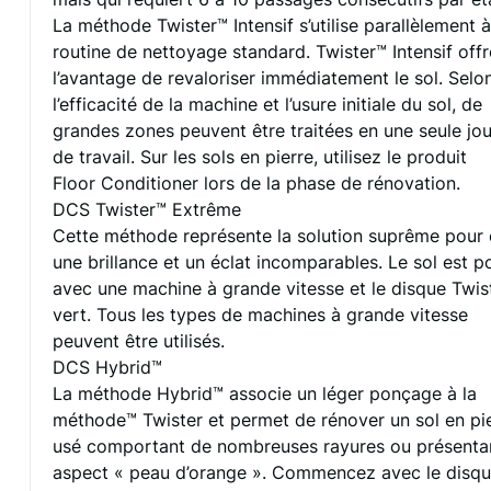
La méthode Twister™ Intensif s’utilise parallèlement à
routine de nettoyage standard. Twister™ Intensif offr
l’avantage de revaloriser immédiatement le sol. Selo
l’efficacité de la machine et l’usure initiale du sol, de
grandes zones peuvent être traitées en une seule jo
de travail. Sur les sols en pierre, utilisez le produit
Floor Conditioner lors de la phase de rénovation.
DCS Twister™ Extrême
Cette méthode représente la solution suprême pour 
une brillance et un éclat incomparables. Le sol est po
avec une machine à grande vitesse et le disque Twis
vert. Tous les types de machines à grande vitesse
peuvent être utilisés.
DCS Hybrid™
La méthode Hybrid™ associe un léger ponçage à la
méthode™ Twister et permet de rénover un sol en pi
usé comportant de nombreuses rayures ou présenta
aspect « peau d’orange ». Commencez avec le disq