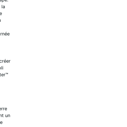
 la
e
n
urnée
créer
li
ter™
erre
nt un
ue