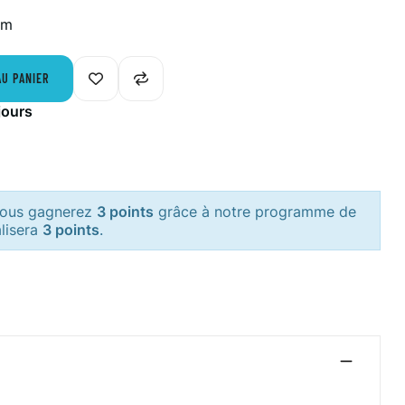
mm
AU PANIER
jours
 vous gagnerez
3 points
grâce à notre programme de
alisera
3 points
.