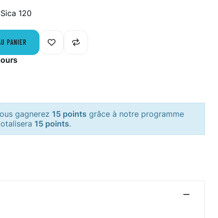
 Sica 120
AU PANIER
jours
 vous gagnerez
15 points
grâce à notre programme
totalisera
15 points
.